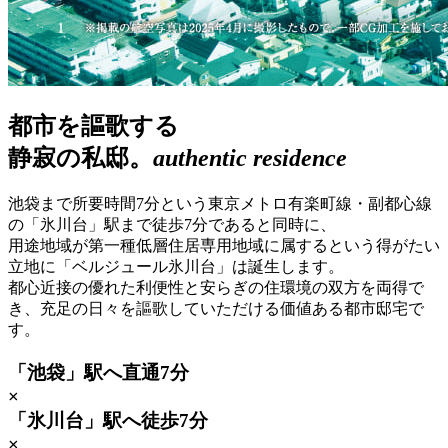
都市を謳歌する
静寂の私邸。
authentic residence
池袋まで所要時間7分という東京メトロ有楽町線・副都心線
の「氷川台」駅まで徒歩7分であると同時に、
用途地域が第一種低層住居専用地域に属するという得がたい
立地に「ベルジュール氷川台」は誕生します。
都心近接の優れた利便性と安らぎの住環境の双方を両得で
き、充足の日々を謳歌していただける価値ある都市邸宅で
す。
「池袋」駅へ直通7分
×
「氷川台」駅へ徒歩7分
×