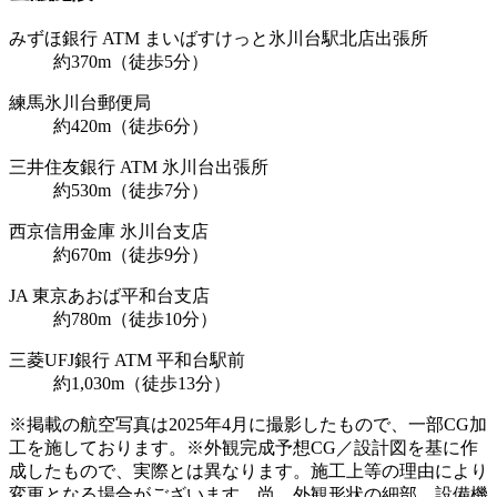
みずほ銀行 ATM まいばすけっと氷川台駅北店出張所
約370m（徒歩5分）
練馬氷川台郵便局
約420m（徒歩6分）
三井住友銀行 ATM 氷川台出張所
約530m（徒歩7分）
西京信用金庫 氷川台支店
約670m（徒歩9分）
JA 東京あおば平和台支店
約780m（徒歩10分）
三菱UFJ銀行 ATM 平和台駅前
約1,030m（徒歩13分）
※掲載の航空写真は2025年4月に撮影したもので、一部CG加
工を施しております。※外観完成予想CG／設計図を基に作
成したもので、実際とは異なります。施工上等の理由により
変更となる場合がございます。尚、外観形状の細部、設備機