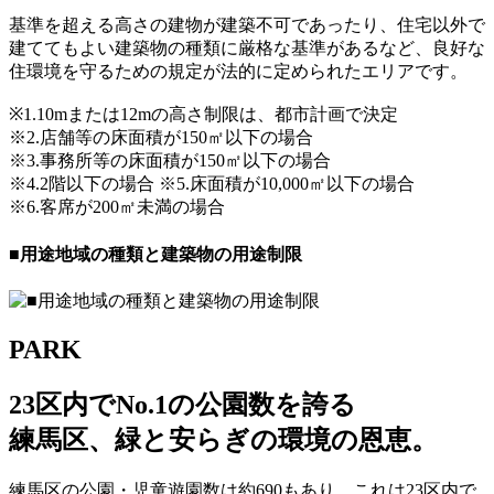
基準を超える高さの建物が建築不可であったり、住宅以外で
建ててもよい建築物の種類に厳格な基準があるなど、良好な
住環境を守るための規定が法的に定められたエリアです。
※1.10mまたは12mの高さ制限は、都市計画で決定
※2.店舗等の床面積が150㎡以下の場合
※3.事務所等の床面積が150㎡以下の場合
※4.2階以下の場合 ※5.床面積が10,000㎡以下の場合
※6.客席が200㎡未満の場合
■用途地域の種類と建築物の用途制限
PARK
23区内でNo.1の公園数を誇る
練馬区、緑と安らぎの環境の恩恵。
練馬区の公園・児童遊園数は約690もあり、これは23区内で